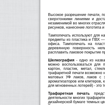
Высокое разрешение печати, 
сверхтонкими линиями и дост
незаменимой во многих отрасля
рисунков, нанесение логотипа и т
Тампопечать используют для н
предметы из пластика и ПВХ — 
офиса. Тампопечать на плас
деревянную поверхность нел
расплавить лаковое покрытие п
Шелкография
- одно из наз
можно воспользоваться для п
картон, пластик, метал, сте
трафаретной печати возможно 
матовых УФ лаков, лаков с 
ароматизаторов или клитеров, 
для мгновенных лотерей) - это
Трафаретная печать
предст
деятельности многих трафаретн
дизайнерской бумаге темных цв