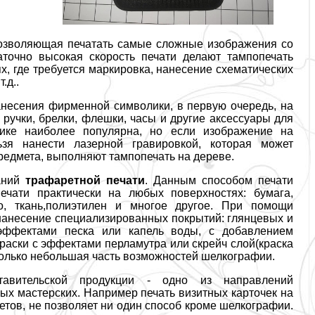
позволяющая печатать самые сложные изображения со
аточно высокая скорость печати делают тампопечать
х, где требуется маркировка, нанесение схематических
.д..
анесения фирменной символики, в первую очередь, на
ручки, брелки, флешки, часы и другие аксессуары для
тике наиболее популярна, но если изображение на
ьзя нанести лазерной гравировкой, которая может
редмета, выполняют тампопечать на дереве.
ваний
трафаретной печати
. Данным способом печати
ечати практически на любых поверхностях: бумага,
кло, ткань,полиэтилен и многое другое. При помощи
нанесение специализированных покрытий: глянцевых и
эффектами песка или капель воды, с добавлением
краски с эффектами перламутра или скрейч слой(краска
 только небольшая часть возможностей шелкографии.
авительской продукции - одно из направлений
ых мастерских. Например печать визитных карточек на
етов, не позволяет ни один способ кроме шелкографии.